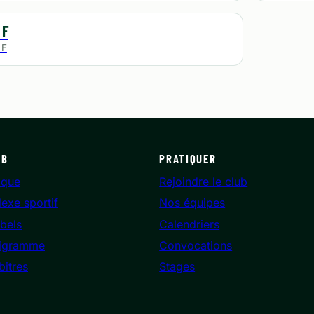
 F
 F
UB
PRATIQUER
ique
Rejoindre le club
exe sportif
Nos équipes
bels
Calendriers
igramme
Convocations
bitres
Stages