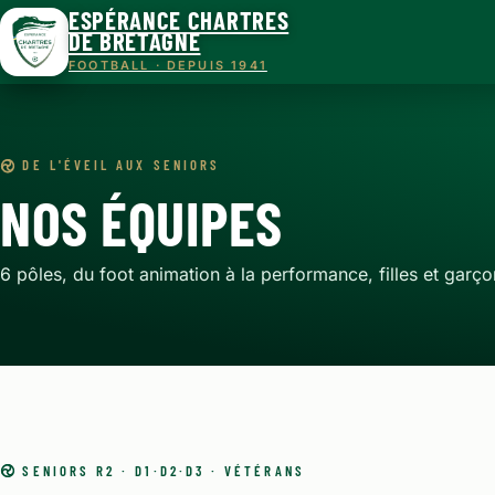
ESPÉRANCE CHARTRES
DE BRETAGNE
FOOTBALL · DEPUIS 1941
DE L'ÉVEIL AUX SENIORS
NOS ÉQUIPES
6 pôles, du foot animation à la performance, filles et garço
SENIORS R2 · D1·D2·D3 · VÉTÉRANS