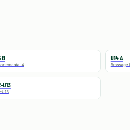
5 B
U14 A
artemental 4
Brassage 
2-U13
-U13