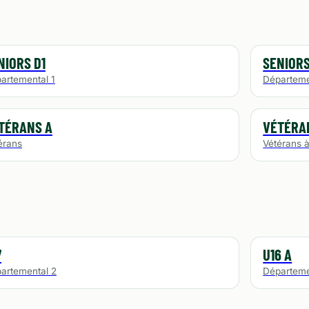
NIORS D1
SENIORS
artemental 1
Départeme
TÉRANS A
VÉTÉRAN
érans
Vétérans à
7
U16 A
artemental 2
Départeme