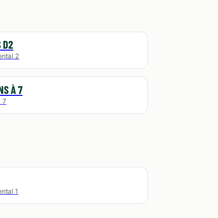
 D2
ntal 2
S À 7
 7
ntal 1