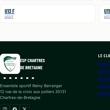
U13 F
U11
U13 F
U11
LE CL
ESP CHARTRES
Histor
DE BRETAGNE
Compl
Nos la
Ensemble sportif Rémy Berranger
Organ
12 rue de la croix aux potiers 35131
Les ar
Chartres-de-Bretagne