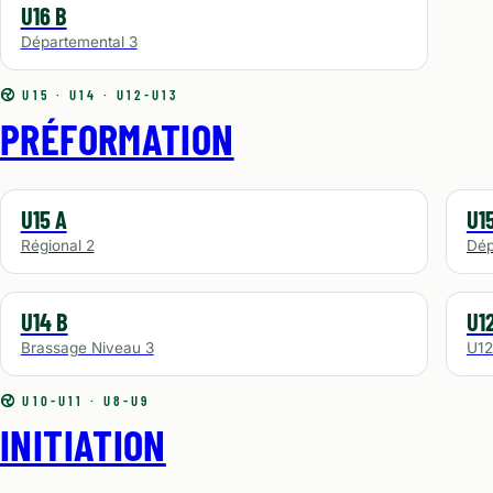
U16 B
Départemental 3
U15 · U14 · U12-U13
PRÉFORMATION
U15 A
U1
Régional 2
Dép
U14 B
U1
Brassage Niveau 3
U12
U10-U11 · U8-U9
INITIATION