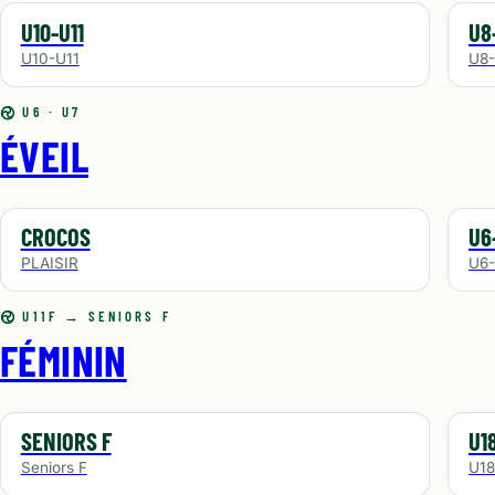
U10-U11
U8
U10-U11
U8
U6 · U7
ÉVEIL
CROCOS
U6
PLAISIR
U6
U11F → SENIORS F
FÉMININ
SENIORS F
U18
Seniors F
U18