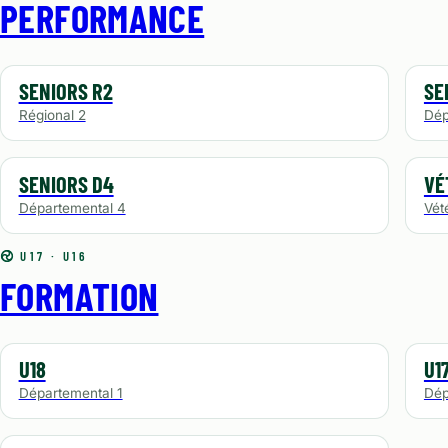
PERFORMANCE
SENIORS R2
SE
Régional 2
Dép
SENIORS D4
VÉ
Départemental 4
Vét
U17 · U16
FORMATION
U18
U1
Départemental 1
Dép